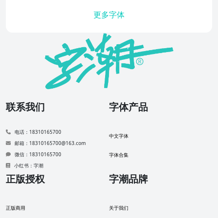
更多字体
联系我们
字体产品
电话：18310165700
中文字体
邮箱：18310165700@163.com
微信：18310165700
字体合集
小红书：字潮
正版授权
字潮品牌
正版商用
关于我们