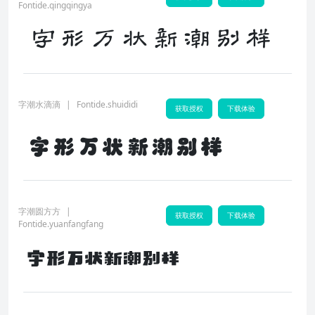
Fontide.qingqingya
字形万状新潮别样
字潮水滴滴
|
Fontide.shuididi
获取授权
下载体验
字形万状新潮别样
字潮圆方方
|
获取授权
下载体验
Fontide.yuanfangfang
字形万状新潮别样